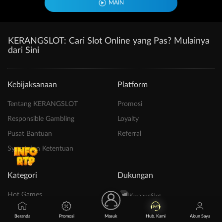
MAIN
KERANGSLOT: Cari Slot Online yang Pas? Mulainya
dari Sini
Kebijaksanaan
Platform
Tentang KERANGSLOT
Promosi
Responsible Gambling
Loyalty
Pusat Bantuan
Referral
Syarat dan Ketentuan
Kategori
Dukungan
Hot Games
KeraangSlot
Slots
Beranda
Promosi
Masuk
Hub. Kami
Akun Saya