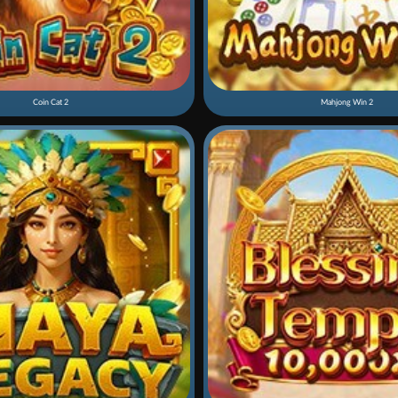
Coin Cat 2
Mahjong Win 2