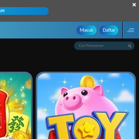
×
UH
Masuk
Daftar