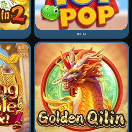
Toy Pop