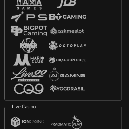
Live Casino