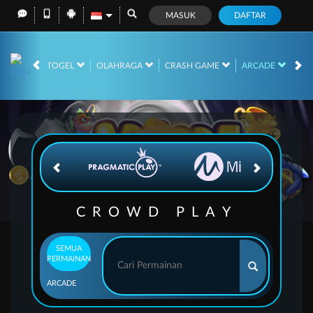
MASUK
DAFTAR
RACE
TOGEL
OLAHRAGA
CRASH GAME
ARCADE
PO
CROWD PLAY
SEMUA
PERMAINAN
ARCADE