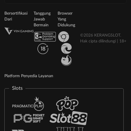
Bersertifikasi
Tanggung
Browser
Dari
Jawab
Yang
Bermain
Didukung
©2026 KERANGSLOT.
Hak cipta dilindungi | 18+
Platform Penyedia Layanan
Slots