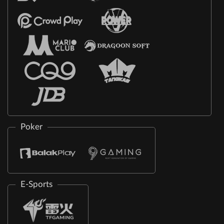
Poker
E-Sports