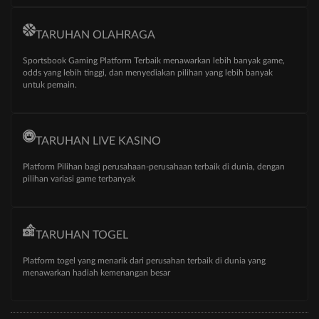
TARUHAN OLAHRAGA
Sportsbook Gaming Platform Terbaik menawarkan lebih banyak game,
odds yang lebih tinggi, dan menyediakan pilihan yang lebih banyak
untuk pemain.
TARUHAN LIVE KASINO
Platform Pilihan bagi perusahaan-perusahaan terbaik di dunia, dengan
pilihan variasi game terbanyak
TARUHAN TOGEL
Platform togel yang menarik dari perusahan terbaik di dunia yang
menawarkan hadiah kemenangan besar