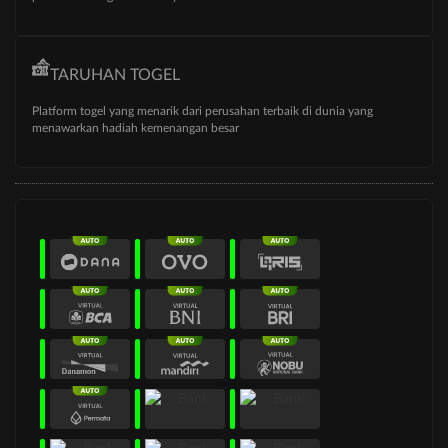
TARUHAN TOGEL
Platform togel yang menarik dari perusahan terbaik di dunia yang
menawarkan hadiah kemenangan besar