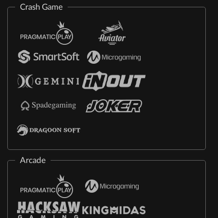
Crash Game
Arcade