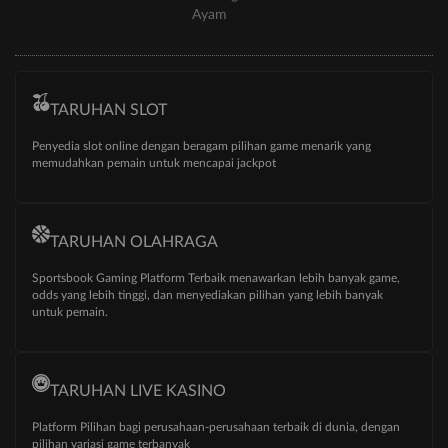
Ayam
TARUHAN SLOT
Penyedia slot online dengan beragam pilihan game menarik yang
memudahkan pemain untuk mencapai jackpot
TARUHAN OLAHRAGA
Sportsbook Gaming Platform Terbaik menawarkan lebih banyak game,
odds yang lebih tinggi, dan menyediakan pilihan yang lebih banyak
untuk pemain.
TARUHAN LIVE KASINO
Platform Pilihan bagi perusahaan-perusahaan terbaik di dunia, dengan
pilihan variasi game terbanyak