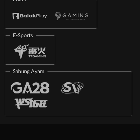
E-Sports
Sabung Ayam