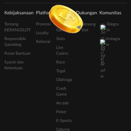
Kebijaksanaan
Platform
Kategori
Dukungan
Komunitas
Tentang
Promosi
Hot
Keraang
Telegra
KERANGSLOT
Games
Slot
m
Loyalty
Responsible
Slots
Instagra
Referral
Gambling
m
Live
Pusat Bantuan
Casino
Syarat dan
Race
Ketentuan
Togel
Olahraga
Crash
Game
Arcade
Poker
E-Sports
Sabung