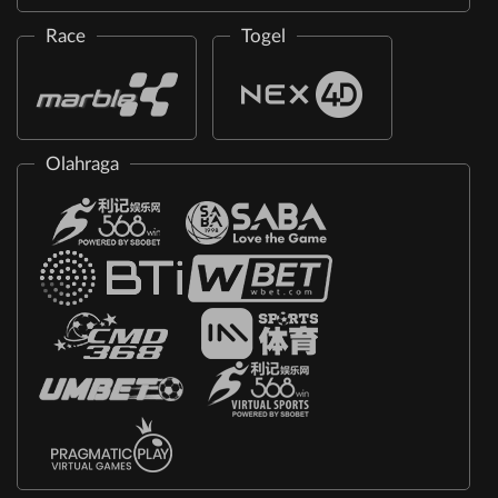
Race
Togel
Olahraga