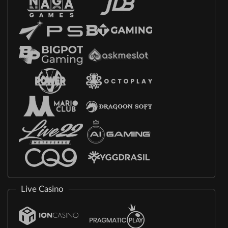
Live Casino