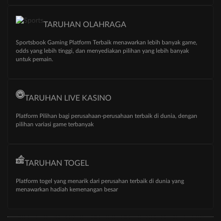
TARUHAN OLAHRAGA
Sportsbook Gaming Platform Terbaik menawarkan lebih banyak game,
odds yang lebih tinggi, dan menyediakan pilihan yang lebih banyak
untuk pemain.
TARUHAN LIVE KASINO
Platform Pilihan bagi perusahaan-perusahaan terbaik di dunia, dengan
pilihan variasi game terbanyak
TARUHAN TOGEL
Platform togel yang menarik dari perusahan terbaik di dunia yang
menawarkan hadiah kemenangan besar