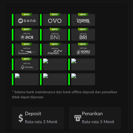
* Selama bank maintenance dan bank offline deposit dan penarikan
tidak dapat diproses
Deposit
Penarikan
Rata-rata 3 Menit
Rata-rata 5 Menit