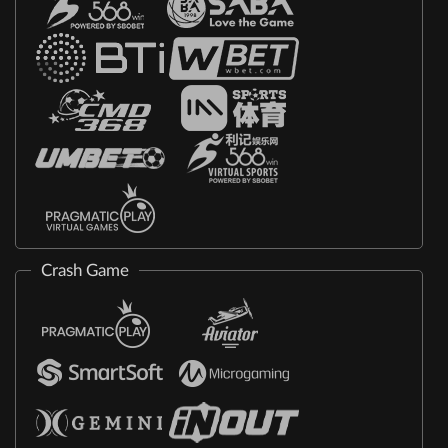
Crash Game