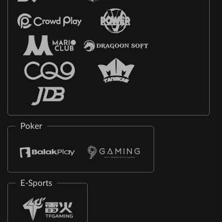
Poker
E-Sports