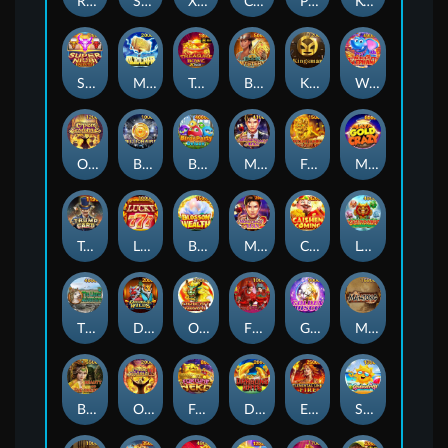
Ragnarok : Thor VS Loki
SuperNiubi
X-Huge_Fishin' Fever X-Huge
Combo Fruity Bonanza Combo
Pop Pop Candy 1000
Kong
SuperNiubiDeluxe
Mjolnir
TreasureBowl
Book of Mystery
Kingsman
Wonder Elephant
Open Sesame
Billionaire
Birds Party Deluxe
Moneybags Man
Fortune Treasure
MayaGoldCrazy
Trump Card
LuckySeven
Blossom of Wealth
Moneybags Man 2
CaiShen Coming
Legendary5
The Llama Adventure
DoubleWilds
OrientAnimals
Flirting Scholar Tang
GoldenDisco
Mahjong
Beauty And The Kingdom
OpenSesameII
Fortune Neko
DragonsGate
Elemental Link Fire
Spindrift