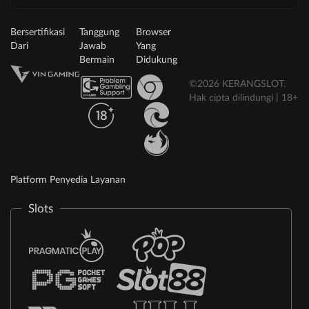
Bersertifikasi
Tanggung
Browser
Dari
Jawab
Yang
Bermain
Didukung
©2026 KERANGSLOT.
Hak cipta dilindungi | 18+
Platform Penyedia Layanan
Slots