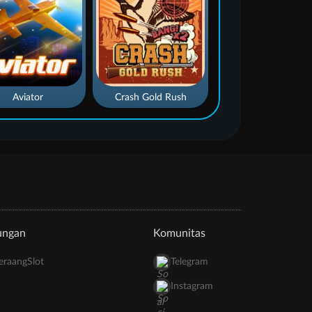
Aviator
Crash Gold Rush
ungan
Komunitas
eraangSlot
Telegram
Instagram