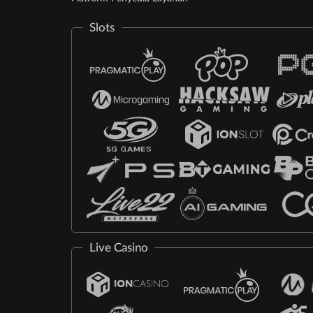
Slots
Live Casino