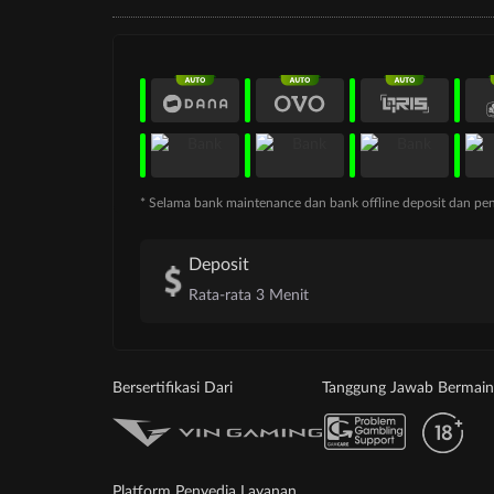
* Selama bank maintenance dan bank offline deposit dan pen
Deposit
Rata-rata 3 Menit
Bersertifikasi Dari
Tanggung Jawab Bermain
Platform Penyedia Layanan