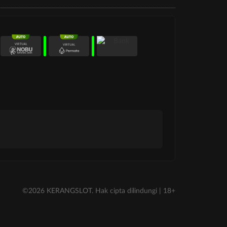
©2026 KERANGSLOT. Hak cipta dilindungi | 18+