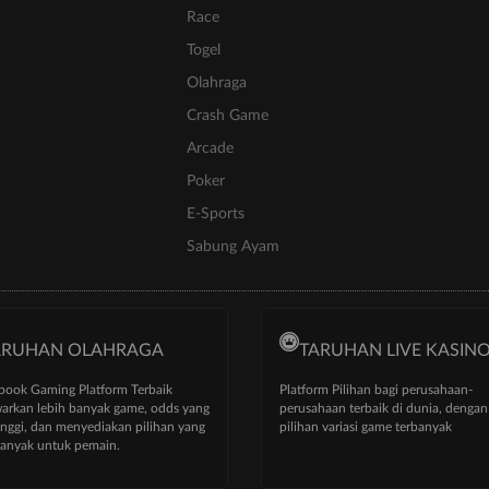
Race
Togel
Olahraga
Crash Game
Arcade
Poker
E-Sports
Sabung Ayam
ARUHAN OLAHRAGA
TARUHAN LIVE KASIN
book Gaming Platform Terbaik
Platform Pilihan bagi perusahaan-
rkan lebih banyak game, odds yang
perusahaan terbaik di dunia, dengan
tinggi, dan menyediakan pilihan yang
pilihan variasi game terbanyak
banyak untuk pemain.