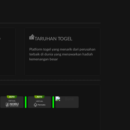
O
TARUHAN TOGEL
Platform togel yang menarik dari perusahan
terbaik di dunia yang menawarkan hadiah
kemenangan besar