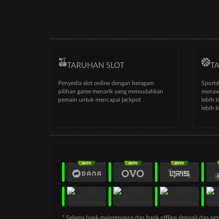
TARUHAN SLOT
T
Penyedia slot online dengan beragam
Sports
pilihan game menarik yang memudahkan
menawa
pemain untuk mencapai jackpot
lebih 
lebih 
* Selama bank maintenance dan bank offline deposit dan pen