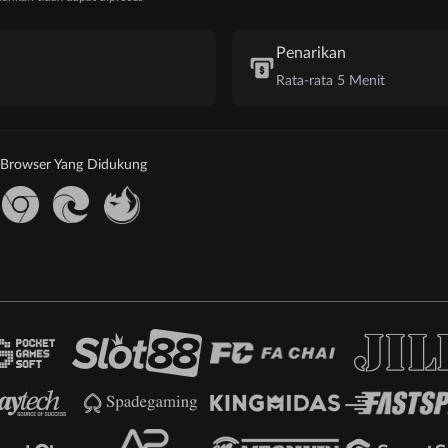
Penarikan
Rata-rata 5 Menit
Browser Yang Didukung