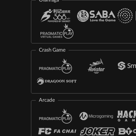
Crash Game
Arcade