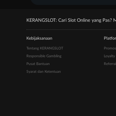
KERANGSLOT: Cari Slot Online yang Pas? Mu
Kebijaksanaan
Platfo
Tentang KERANGSLOT
Promos
Responsible Gambling
Loyalty
Pusat Bantuan
Referra
Syarat dan Ketentuan