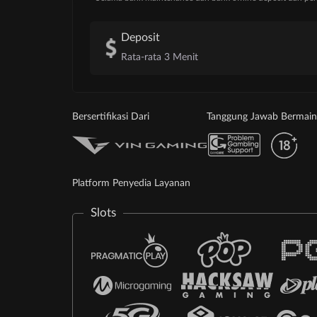
Deposit
Rata-rata 3 Menit
Bersertifikasi Dari
Tanggung Jawab Bermain
Platform Penyedia Layanan
Slots